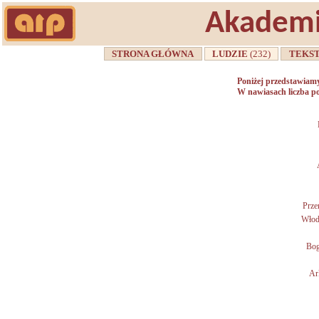
Akademi
STRONA GŁÓWNA
LUDZIE
(232)
TEKS
Poniżej przedstawiamy
W nawiasach liczba po
Prz
Włod
Bog
Ar