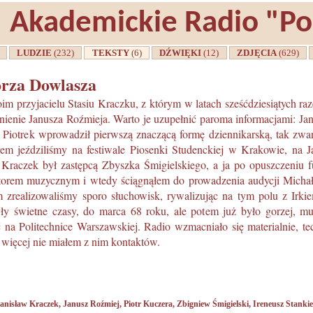
Akademickie Radio "P
A
LUDZIE
(232)
TEKSTY
(6)
DŹWIĘKI
(12)
ZDJĘCIA
(629)
rza Dowlasza
im przyjacielu Stasiu Kraczku, z którym w latach sześćdziesiątych ra
nienie Janusza Roźmieja. Warto je uzupełnić paroma informacjami: Jan
. Piotrek wprowadził pierwszą znaczącą formę dziennikarską, tak zwa
em jeździliśmy na festiwale Piosenki Studenckiej w Krakowie, na 
 Kraczek był zastępcą Zbyszka Śmigielskiego, a ja po opuszczeniu fu
torem muzycznym i wtedy ściągnąłem do prowadzenia audycji Michał
zrealizowaliśmy sporo słuchowisk, rywalizując na tym polu z Irki
ły świetne czasy, do marca 68 roku, ale potem już było gorzej, musi
ć na Politechnice Warszawskiej. Radio wzmacniało się materialnie, t
 więcej nie miałem z nim kontaktów.
tanisław Kraczek
,
Janusz Roźmiej
,
Piotr Kuczera
,
Zbigniew Śmigielski
,
Ireneusz Stanki