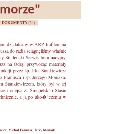
omorze"
DOKUMENTY
(54)
zem działaliśmy w ARP, trafiłem na
usza do radia ściągnęliśmy właśnie
ny Studencki Serwis Informacyjny,
Jazz na Odrą, przywożąc materiały
nkcji przez śp. Irka Stankiewicza
a Franusza i śp. Jerzego Moniaka.
em Stankiewiczem, który był w tej
eli odejść Z. Śmigielski i Stasiu
echnicznie, a ja po uko�"czeniu w
ewicz
,
Michał Franusz
,
Jerzy Moniak