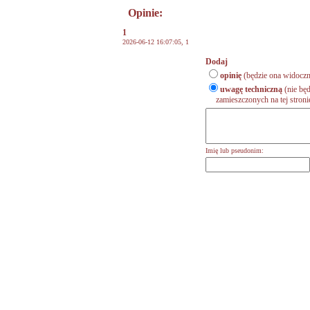
Opinie:
1
2026-06-12 16:07:05,
1
Dodaj
opinię
(będzie ona widoczn
uwagę techniczną
(nie będ
zamieszczonych na tej stronie,
Imię lub pseudonim: