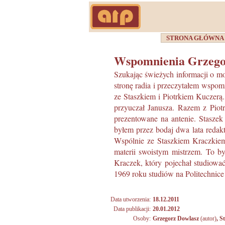
STRONA GŁÓWN
Wspomnienia Grzego
Szukając świeżych informacji o mo
stronę radia i przeczytałem wspom
ze Staszkiem i Piotrkiem Kuczerą
przyuczał Janusza. Razem z Piotr
prezentowane na antenie. Staszek
byłem przez bodaj dwa lata redak
Wspólnie ze Staszkiem Kraczkiem 
materii swoistym mistrzem. To by
Kraczek, który pojechał studiowa
1969 roku studiów na Politechnice
Data utworzenia:
18.12.2011
Data publikacji:
20.01.2012
Osoby:
Grzegorz Dowlasz
(autor)
,
S