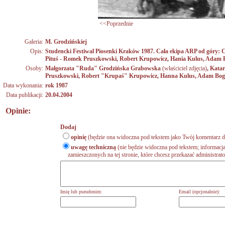
<<Poprzednie
Galeria:
M. Grodzińskiej
Opis:
Studencki Festiwal Piosenki Kraków 1987. Cała ekipa ARP od góry: C
Pituś - Romek Pruszkowski, Robert Krupowicz, Hania Kulus, Adam B
Osoby:
Małgorzata "Ruda" Grodzińska Grabowska
(właściciel zdjęcia)
,
Katar
Pruszkowski
,
Robert "Krupaś" Krupowicz
,
Hanna Kulus
,
Adam Bogo
Data wykonania:
rok 1987
Data publikacji:
20.04.2004
Opinie:
Dodaj
opinię
(będzie ona widoczna pod tekstem jako Twój komentarz do
uwagę techniczną
(nie będzie widoczna pod tekstem; informacja
zamieszczonych na tej stronie, które chcesz przekazać administrat
Imię lub pseudonim:
Email (opcjonalnie):