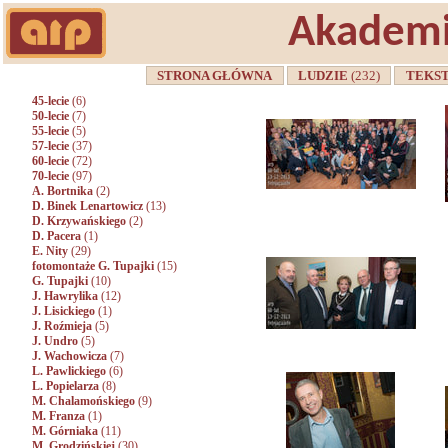
Akademi
STRONA GŁÓWNA
LUDZIE
(232)
TEKS
45-lecie
(6)
50-lecie
(7)
55-lecie
(5)
57-lecie
(37)
60-lecie
(72)
70-lecie
(97)
A. Bortnika
(2)
D. Binek Lenartowicz
(13)
D. Krzywańskiego
(2)
D. Pacera
(1)
E. Nity
(29)
fotomontaże G. Tupajki
(15)
G. Tupajki
(10)
J. Hawrylika
(12)
J. Lisickiego
(1)
J. Roźmieja
(5)
J. Undro
(5)
J. Wachowicza
(7)
L. Pawlickiego
(6)
L. Popielarza
(8)
M. Chalamońskiego
(9)
M. Franza
(1)
M. Górniaka
(11)
M. Grodzińskiej
(30)