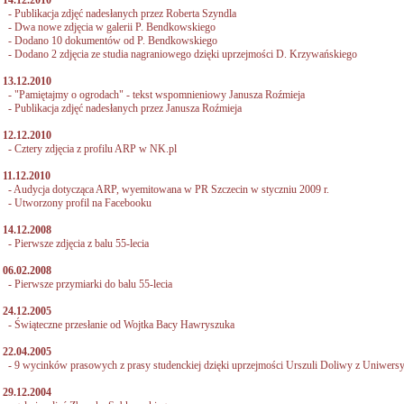
14.12.2010
-
Publikacja zdjęć nadesłanych przez Roberta Szyndla
-
Dwa nowe zdjęcia w galerii P. Bendkowskiego
-
Dodano 10 dokumentów od P. Bendkowskiego
-
Dodano 2 zdjęcia ze studia nagraniowego dzięki uprzejmości D. Krzywańskiego
13.12.2010
-
"Pamiętajmy o ogrodach" - tekst wspomnieniowy Janusza Roźmieja
-
Publikacja zdjęć nadesłanych przez Janusza Roźmieja
12.12.2010
-
Cztery zdjęcia z profilu ARP w NK.pl
11.12.2010
-
Audycja dotycząca ARP, wyemitowana w PR Szczecin w styczniu 2009 r.
-
Utworzony profil na Facebooku
14.12.2008
-
Pierwsze zdjęcia z balu 55-lecia
06.02.2008
-
Pierwsze przymiarki do balu 55-lecia
24.12.2005
-
Świąteczne przesłanie od Wojtka Bacy Hawryszuka
22.04.2005
-
9 wycinków prasowych z prasy studenckiej dzięki uprzejmości Urszuli Doliwy z Uniwer
29.12.2004