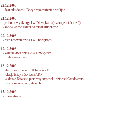
22.12.2003
-
Jest taki dzień - Bacy wspomnienia wigilijne
21.12.2003
-
jeden nowy dżingiel w Dźwiękach (razem jest ich już 9)
-
sonda wśród dzieci na temat studentów
20.12.2003
-
pięć nowych dżingli w Dźwiękach
19.12.2003
-
kolejne dwa dżingle w Dźwiękach
- rozbudowa menu
16.12.2003
-
zbiorowe zdjęcie z 50-lecia ARP
-
relacja Bacy z 50-lecia ARP
-
w dziale Dźwięki pierwszy materiał - dżingiel Gaudeamus
- uruchomienie bazy danych
15.12.2003
- rusza strona