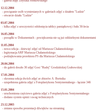
-
galeria zdjęć Zbyszka Sobkowskiego
12.12.2004
-
powiązanie osób wymienianych w galeriach zdjęć z działem "Ludzie"
-
otwarcie działu "Ludzie"
03.07.2004
-
kilka zdjęć z uroczystości odsłonięcia tablicy pamiątkowej i balu 50-lecia
16.05.2004
-
porządki w Dokumentach - powiększenia nie są już oddzielnymi dokumentami
11.05.2004
-
nowa sekcja - dziewięć zdjęć od Mariusza Chalamońskiego
-
legitymacja ARP Mariusza Chalamońskiego
-
podziękowania prorektora PS dla Mariusza Chalamońskiego
20.04.2004
-
do galerii doszło 30 zdjęć Gosi "Rudej" Grodzińskiej Grabowskiej
17.01.2004
-
skromna sekcja dwóch zdjęć ze zbiorów A. Bortnika
-
uzupełniona galeria zdjęć z Fotoplastykonu Sentymentalnego - łącznie 346
15.01.2004
-
uruchomiona częściowo galeria zdjęć z Fotoplastykonu Sentymentalnego
- dodano system opinii i uwag technicznych
23.12.2003
- zmiana sposobu prezentacji dźwięków na streaming