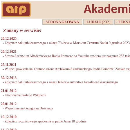
Akademi
STRONA GŁÓWNA
LUDZIE
(232)
TEKS
Zmiany w serwisie:
20.12.2025
-
Zdjęcia z balu jubileuszowego z okazji 70-lecia w Morskim Centrum Nauki 9 grudnia 2023 
20.12.2021
-
Strona Archiwum Akademickiego Radia Pomorze na Youtube zawiera już nagrania 255 taś
25.11.2021
-
W lipcu powstała na Youtube strona Archiwum Akademickiego Radia Pomorze. Zostało zgr
30.12.2013
-
Zdjęcia z balu jubileuszowego z okazji 60-lecia autorstwa Jarosława Gaszyńskiego
21.01.2012
-
Utworzenie hasła w Wikipedii
20.01.2012
-
Wspomnienia Grzegorza Dowlasza
19.12.2010
-
Zdjęcia z rocznicowego spotkania w pubie Jama 10 grudnia